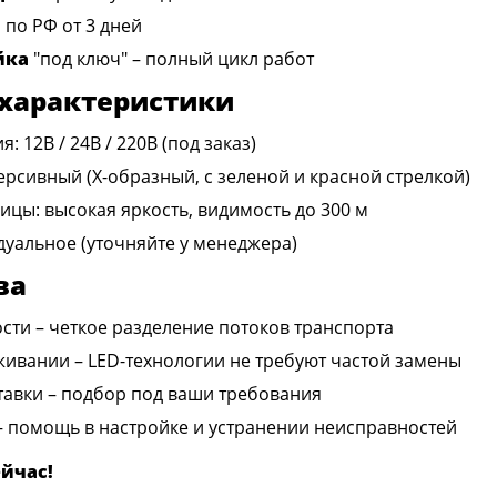
а
по РФ от 3 дней
йка
"под ключ" – полный цикл работ
 характеристики
 12В / 24В / 220В (под заказ)
ерсивный (Х-образный, с зеленой и красной стрелкой)
ицы: высокая яркость, видимость до 300 м
дуальное (уточняйте у менеджера)
ва
ти – четкое разделение потоков транспорта
ивании – LED-технологии не требуют частой замены
тавки – подбор под ваши требования
– помощь в настройке и устранении неисправностей
йчас!