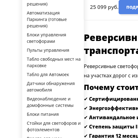
решения)
25 099 руб.
ПОДР
Автоматизация
Паркинга (готовые
решения)
Реверсивн
Блоки управления
светофорами
транспорт
Пульты управления
Табло свободных мест на
парковке
Реверсивные светофор
Табло для Автомоек
на участках дорог с 
Датчики обнаружения
Почему стоит
автомобиля
✔
Сертифицирован
Видеонаблюдение и
домофонные системы
✔
Энергоэффективн
Блоки питания
✔
Антивандальное 
Стойки для светофоров и
✔
Степень защиты I
фотоэлементов
✔
Гарантия 12 меся