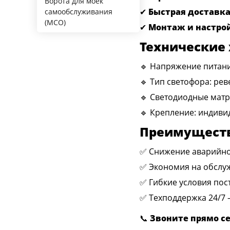
Ворота для моек
✔
Быстрая доставк
самообслуживания
(МСО)
✔
Монтаж и настро
Технические
🔹 Напряжение питания:
🔹 Тип светофора: рев
🔹 Светодиодные матр
🔹 Крепление: индиви
Преимущест
✅ Снижение аварийнос
✅ Экономия на обслуж
✅ Гибкие условия пос
✅ Техподдержка 24/7 
📞
Звоните прямо се