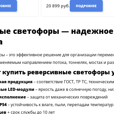
20 899 руб.
ОБНЕЕ
ПОДРОБНЕЕ
ые светофоры — надежное
а
ы – это эффективное решение для организации перемен
изменяемым направлением потока, тоннелях, мостах и раз
 купить реверсивные светофоры у
ная продукция
– соответствие ГОСТ, ТР ТС, технически
ые LED-модули
– яркость даже в солнечную погоду, н
исполнение
– защита от механических повреждений
P54
– устойчивость к влаге, пыли, перепадам температур
цев
+ срок службы до 10 лет