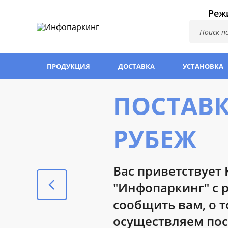
Режи
ПРОДУКЦИЯ
ДОСТАВКА
УСТАНОВКА
ПОСТАВК
РУБЕЖ
Вас приветствует
"Инфопаркинг" с 
Контроллеры счет
сообщить вам, о т
в паркинге
ПОДРОБНЕЕ
осуществляем по