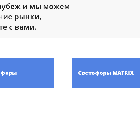
рубеж и мы можем
ние рынки,
е с вами.
офоры
Светофоры MATRIX