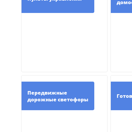
домо
Передвижные
Гото
дорожные светофоры