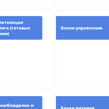
матизация
нга (готовые
Блоки управления
ния)
онаблюдение и
Блоки питания