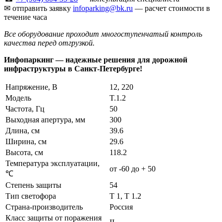
✉ отправить заявку
infoparking@bk.ru
— расчет стоимости в
течение часа
Все оборудование проходит многоступенчатый контроль
качества перед отгрузкой.
Инфопаркинг — надежные решения для дорожной
инфраструктуры в Санкт-Петербурге!
Напряжение, В
12, 220
Модель
T.1.2
Частота, Гц
50
Выходная апертура, мм
300
Длина, см
39.6
Ширина, см
29.6
Высота, см
118.2
Температура эксплуатации,
от -60 до + 50
℃
Степень защиты
54
Тип светофора
Т 1, Т 1.2
Страна-производитель
Россия
Класс защиты от поражения