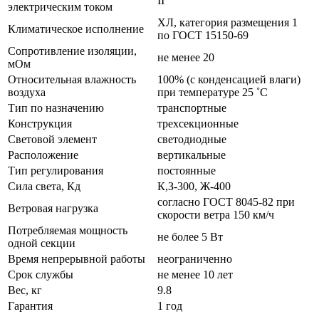
II
электрическим током
ХЛ, категория размещения 1
Климатическое исполнение
по ГОСТ 15150-69
Сопротивление изоляции,
не менее 20
мОм
Относительная влажность
100% (с конденсацией влаги)
воздуха
при температуре 25 ˚С
Тип по назначению
транспортные
Конструкция
трехсекционные
Световой элемент
светодиодные
Расположение
вертикальные
Тип регулирования
постоянные
Сила света, Кд
К,З-300, Ж-400
согласно ГОСТ 8045-82 при
Ветровая нагрузка
скорости ветра 150 км/ч
Потребляемая мощность
не более 5 Вт
одной секции
Время непрерывной работы
неограниченно
Срок службы
не менее 10 лет
Вес, кг
9.8
Гарантия
1 год