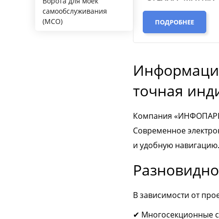
Ворота для моек
самообслуживания
(МСО)
ПОДРОБНЕЕ
Информацио
точная инд
Компания «ИНФОПАРКИ
Современное электро
и удобную навигацию.
Разновидно
В зависимости от про
✔ Многосекционные св