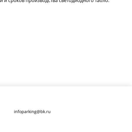
и и сроков производства светодиодного табло.
infoparking@bk.ru