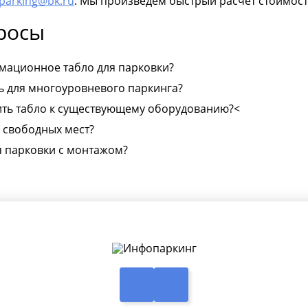
oparking@bk.ru
. Мы произведем быстрый расчет стоимост
росы
мационное табло для парковки?
ь для многоуровневого паркинга?
ть табло к существующему оборудованию?<
о свободных мест?
ля парковки с монтажом?