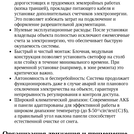
дорогостоящих и трудоемких землеройных работах
(копка траншей), прокладке питающего кабеля и
установке дополнительных счетчиков электроэнергии.
Это позволяет избежать затрат на подключение и
оформление разрешительной документации.
Нулевые эксплуатационные расходы: После установки
владельцы объекта полностью исключают ежемесячные
счета за электроэнергию, что обеспечивает быструю
окупаемость системы.
Быстрый и чистый монтаж: Блочная, модульная
конструкция позволяет установить светофор на столб
или стойку в течение минимального времени. При
временной установке (например, в зоне ремонта) это
критически важно.
Автономность и бесперебойность: Система продолжает
функционировать даже в случае аварий или планового
отключения электричества на объекте, гарантируя
непрерывность регулирования и контроля доступа.
Широкий климатический диапазон: Современные АКБ
и панели адаптированы для эффективной работы в
широком диапазоне температур (до $-50^\circ\text{C}$),
а правильный угол наклона панели способствует
естественной очистке от снега.
Организация движения и применение